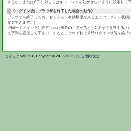
するか、またはCGIに対してはキャッシュを効かせないように設定して
《ログイン後にブラウザを終了した場合の動作》
ブラウザを終了しても、セッション有効期限が来るまではログイン状態が
変更できます。)
※同一ドメイン下に設置された複数の「てがろぐ」CGIを行き来する度に
文字列を設定して下さい。すると、それぞれで常時ログイン状態を維持でき
てがろぐ
Ver 3.9.0, Copyright © 2017-2023
にしし/西村文宏
.