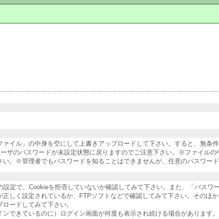
納ファイル」の中身を空にして上書きアップロードして下さい。すると、無条
ユーザのパスワードが未設定状態に戻りますのでご注意下さい。※ファイルの
さい。※管理者でもパスワードを知ることはできませんが、任意のパスワード
ザの設定で、Cookieを拒否していないか確認してみて下さい。また、「パス
が正しく設定されているか、FTPソフトなどで確認してみて下さい。そのほ
プロードしてみて下さい。
インできているのに）ログイン画面が何度も表示され続ける場合があります。