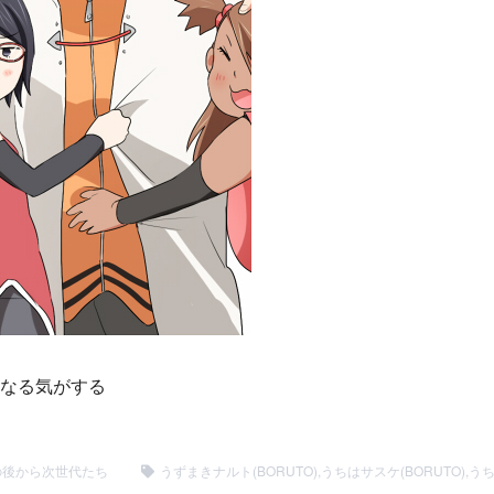
なる気がする
の後から次世代たち
うずまきナルト(BORUTO)
,
うちはサスケ(BORUTO)
,
うち