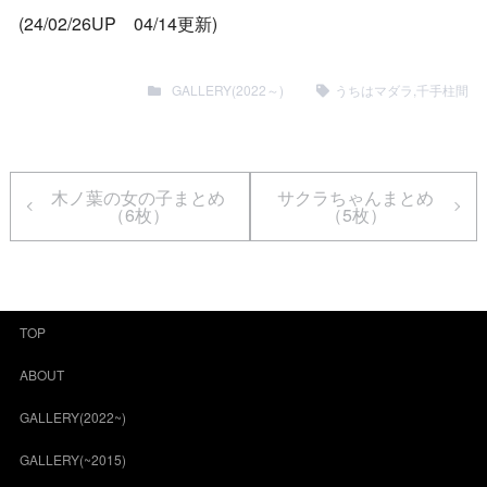
(24/02/26UP 04/14更新)
GALLERY(2022～)
うちはマダラ
,
千手柱間
木ノ葉の女の子まとめ
サクラちゃんまとめ
（6枚）
（5枚）
TOP
ABOUT
GALLERY(2022~)
GALLERY(~2015)