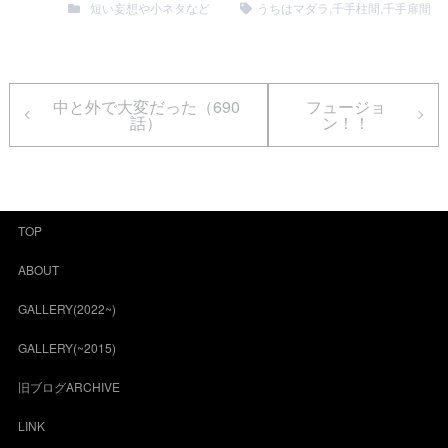
短い妄想や小ネタなど
うちはマダラ
,
千手柱間
,
千手扉間
中と外で大変だった（690
フュージョ
話）
ン！！
TOP
ABOUT
GALLERY(2022~)
GALLERY(~2015)
旧ブログARCHIVE
LINK