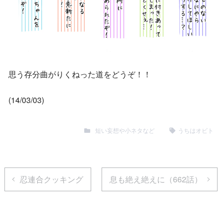
思う存分曲がりくねった道をどうぞ！！
(14/03/03)
短い妄想や小ネタなど
うちはオビト
忍連合クッキング
息も絶え絶えに（662話）