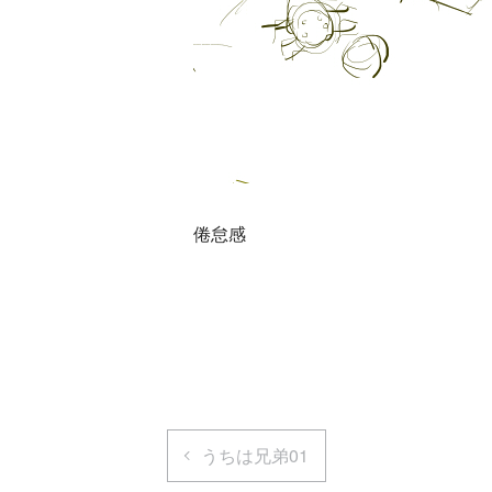
倦怠感
うちは兄弟01