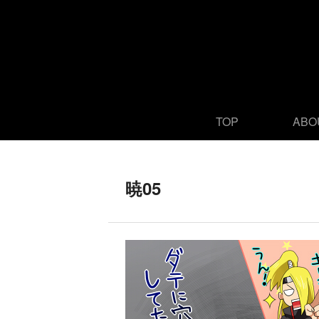
TOP
ABO
暁05