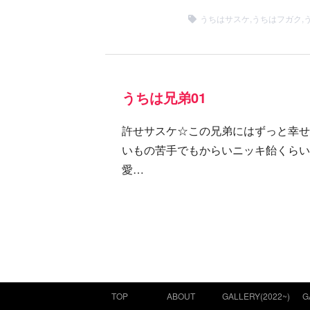
うちはサスケ
,
うちはフガク
,
うちは兄弟01
許せサスケ☆この兄弟にはずっと幸せ
いもの苦手でもからいニッキ飴くらい
愛…
TOP
ABOUT
GALLERY(2022~)
G