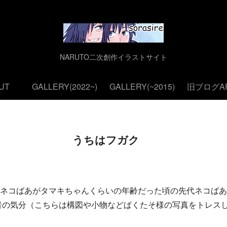
NARUTO二次創作イラストサイト
UT
GALLERY(2022~)
GALLERY(~2015)
旧ブログAR
うちはフガク
ネコばあがタマキちゃんくらいの年齢だった頃の先代ネコばあ(
者の気分（こちらは構図や小物などぱくたそ様の写真をトレスしま