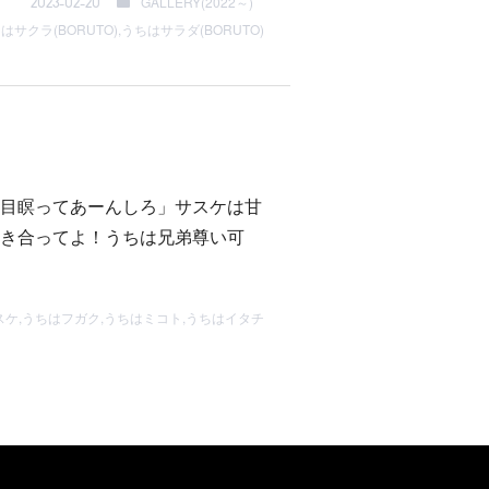
GALLERY(2022～)
2023-02-20
はサクラ(BORUTO)
,
うちはサラダ(BORUTO)
目瞑ってあーんしろ」サスケは甘
き合ってよ！うちは兄弟尊い可
スケ
,
うちはフガク
,
うちはミコト
,
うちはイタチ